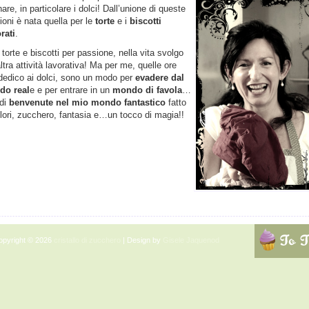
are, in particolare i dolci! Dall’unione di queste
ioni è nata quella per le
torte
e i
biscotti
rati
.
torte e biscotti per passione, nella vita svolgo
altra attività lavorativa! Ma per me, quelle ore
dedico ai dolci, sono un modo per
evadere dal
do real
e e per entrare in un
mondo di favola
…
di
benvenute nel mio mondo fantastico
fatto
olori, zucchero, fantasia e…un tocco di magia!!
opyright © 2026
cristallo di zucchero
| Design by
Gisele Jaquenod