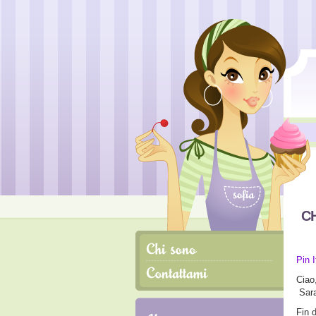
C
Pin I
Ciao
Sara
Fin 