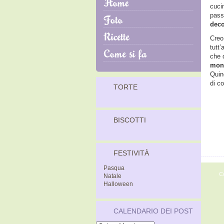
cucin
pass
deco
Creo 
tutt’
che 
mon
Quin
di c
TORTE
BISCOTTI
FESTIVITÀ
Pasqua
C
Natale
Halloween
CALENDARIO DEI POST