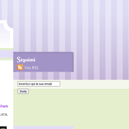
Share
 Luca,