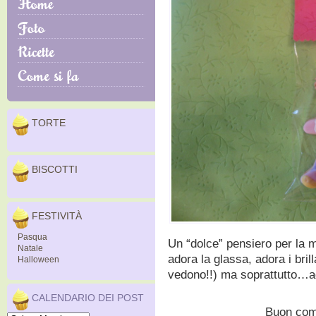
TORTE
BISCOTTI
FESTIVITÀ
Pasqua
Un “dolce” pensiero per la m
Natale
adora la glassa, adora i bril
Halloween
vedono!!) ma soprattutto…ado
CALENDARIO DEI POST
Buon com