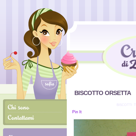
BISCOTTO ORSETTA
INVIATO IL 26/10/2010 IN
BISCOTTI
,
T
Pin It