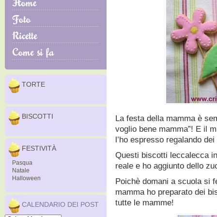
TORTE
BISCOTTI
La festa della mamma è sem
voglio bene mamma”! E il m
l’ho espresso regalando dei 
FESTIVITÀ
Questi biscotti leccalecca i
Pasqua
reale e ho aggiunto dello zuc
Natale
Halloween
Poichè domani a scuola si fe
mamma ho preparato dei bisc
tutte le mamme!
CALENDARIO DEI POST