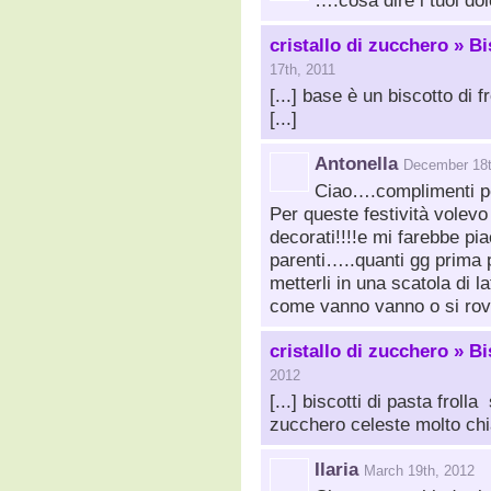
….cosa dire i tuoi do
cristallo di zucchero » B
17th, 2011
[...] base è un biscotto di 
[...]
Antonella
December 18t
Ciao….complimenti per 
Per queste festività volevo 
decorati!!!!e mi farebbe pia
parenti…..quanti gg prima p
metterli in una scatola di l
come vanno vanno o si rovi
cristallo di zucchero » Bi
2012
[...] biscotti di pasta frol
zucchero celeste molto chiaro
Ilaria
March 19th, 2012