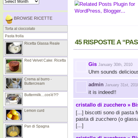
BROWSE RICETTE
Torta al cioccolato
Pasta frolla
45 RISPOSTE A “PA
Ricetta Glassa Reale
Red Velvet Cake: Ricetta
Gis
January 30th, 2010
Uhm sounds deliciou
Crema al burro -
Buttercream
admin
January 31st, 201
it is indeed!!
Buttermilk....cos'è?!?
cristallo di zucchero » Bi
Lemon curd
[...] biscotti sono di pasta
pasta di zucchero (o glassa
[...]
Pan di Spagna