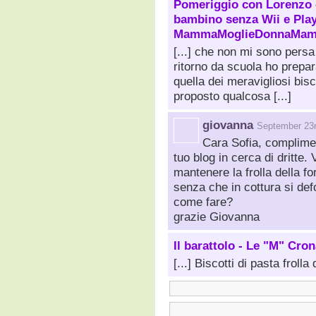
Pomeriggio con Lorenzo 
bambino senza Wii e Play
MammaMoglieDonnaMam
[...] che non mi sono persa
ritorno da scuola ho prepara
quella dei meravigliosi bisco
proposto qualcosa [...]
giovanna
September 23r
Cara Sofia, compliment
tuo blog in cerca di dritte.
mantenere la frolla della f
senza che in cottura si def
come fare?
grazie Giovanna
Il barattolo - Le "M" Cro
[...] Biscotti di pasta frolla d