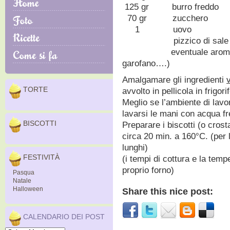
125 gr burro freddo
70 gr zucchero
1 uovo
pizzico di sale
eventuale aroma (cann
garofano….)
Amalgamare gli ingredienti
TORTE
avvolto in pellicola in frigor
Meglio se l’ambiente di lavo
lavarsi le mani con acqua f
BISCOTTI
Preparare i biscotti (o crost
circa 20 min. a 160°C. (per 
lunghi)
FESTIVITÀ
(i tempi di cottura e la tem
proprio forno)
Pasqua
Natale
Halloween
Share this nice post:
CALENDARIO DEI POST