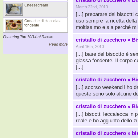
cristallo di zucchero » B
Cheesecream
March 22nd, 2010
[...] preparare dei biscotti
uso sempre la ricetta della
Ganache di cioccolata
fondente
moltissimo e sia perchè mi 
Featuring Top 10/14 of Ricette
cristallo di zucchero » Bi
Read more
April 16th, 2010
[...] base del biscotto è se
glassa fondente. Il corpo c
[...]
cristallo di zucchero » B
[...] scorso weekend l’ho d
queste sono solo alcune de
cristallo di zucchero » B
[...] biscotti leccalecca in
reale e ho aggiunto dello zuc
cristallo di zucchero » bi