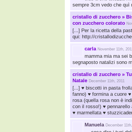
sempre 3cm vedo che quì n
cristallo di zucchero » Bi
con zucchero colorato
No
[...] Per la ricetta della pa
qui: http://cristallodizucch
carla
November 11th, 201
mamma mia ma sei bra
segnaposto natalizi sono m
cristallo di zucchero » Tu
Natale
December 11th, 2011
[...] ♥ biscotti in pasta fr
fanno) ♥ formina a cuore ♥
rosa (quella rosa non è ind
con il rosso!) ♥ pennarello 
♥ marmellata ♥ stuzzicaden
Manuela
December 11th,