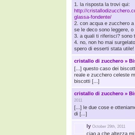
1. la risposta la trovi qui:
http://cristallodizucchero.
glassa-fondente/
2. con acqua e zucchero a 
se le deco sono leggere, o
3. a quali ti riferisci? sono 
4. no, non ho mai surgelato
spero di esserti stata utile!
cristallo di zucchero » B
[...] questo caso dei biscot
reale e zucchero celeste mo
biscotti [...]
cristallo di zucchero » 
2011
[...] le due cose e otteniam
di [...]
ly
October 29th, 2011
ciao a che altezza mi 