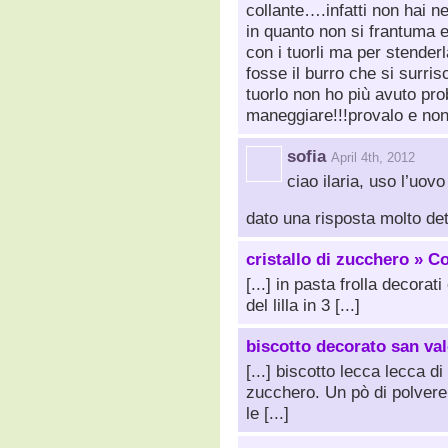
collante….infatti non hai 
in quanto non si frantuma e
con i tuorli ma per stender
fosse il burro che si surr
tuorlo non ho più avuto pro
maneggiare!!!provalo e non
sofia
April 4th, 2012
ciao ilaria, uso l’uov
dato una risposta molto det
cristallo di zucchero » C
[...] in pasta frolla decorat
del lilla in 3 [...]
biscotto decorato san va
[...] biscotto lecca lecca di
zucchero. Un pò di polvere
le [...]