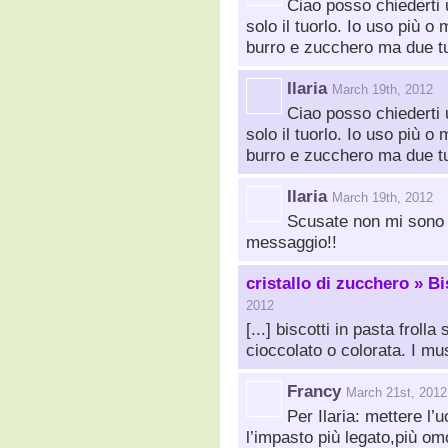
Ciao posso chiederti 
solo il tuorlo. Io uso più o
burro e zucchero ma due t
Ilaria
March 19th, 2012
Ciao posso chiederti 
solo il tuorlo. Io uso più o
burro e zucchero ma due tu
Ilaria
March 19th, 2012
Scusate non mi sono a
messaggio!!
cristallo di zucchero » B
2012
[...] biscotti in pasta frol
cioccolato o colorata. I muse
Francy
March 21st, 2012
Per Ilaria: mettere l
l’impasto più legato,più o