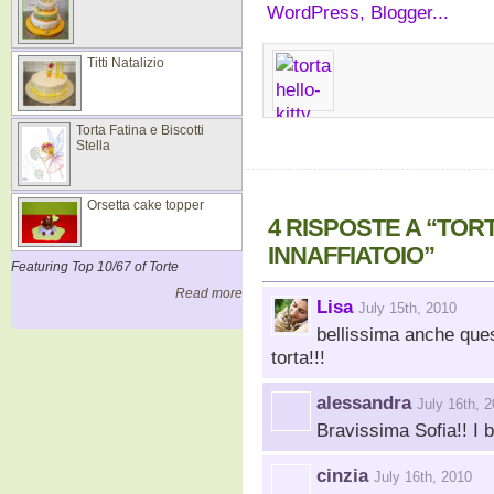
Titti Natalizio
Torta Fatina e Biscotti
Stella
Orsetta cake topper
4 RISPOSTE A “TOR
INNAFFIATOIO”
Featuring Top 10/67 of Torte
Read more
Lisa
July 15th, 2010
bellissima anche quest
torta!!!
alessandra
July 16th, 
Bravissima Sofia!! I ba
cinzia
July 16th, 2010