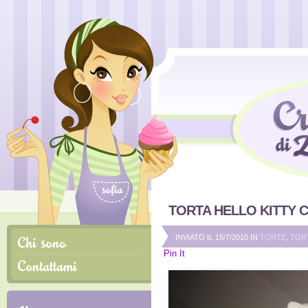
TORTA HELLO KITTY 
INVIATO IL 15/7/2010 IN
TORTE
,
TORT
Pin It