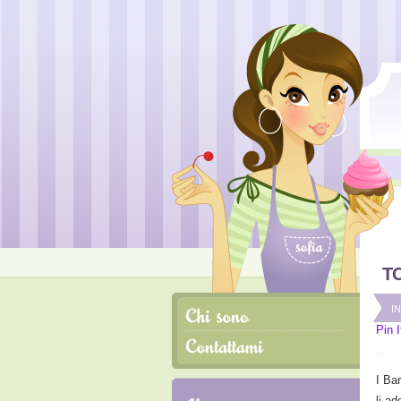
T
IN
Pin I
I Bar
li a