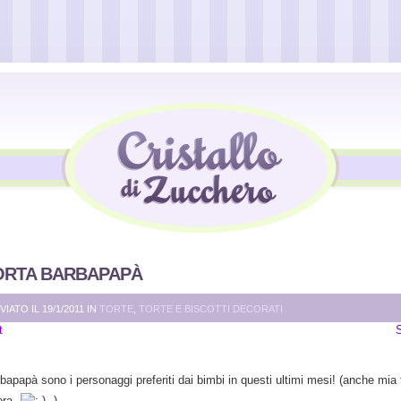
ORTA BARBAPAPÀ
VIATO IL 19/1/2011 IN
TORTE
,
TORTE E BISCOTTI DECORATI
t
bapapà sono i personaggi preferiti dai bimbi in questi ultimi mesi! (anche mia f
dora
)