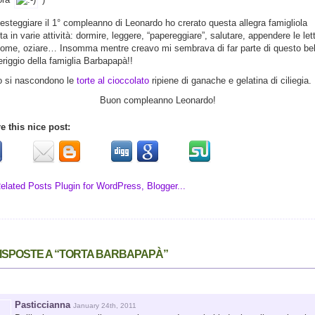
festeggiare il 1° compleanno di Leonardo ho crerato questa allegra famigliola
ta in varie attività: dormire, leggere, “papereggiare”, salutare, appendere le let
nome, oziare… Insomma mentre creavo mi sembrava di far parte di questo be
riggio della famiglia Barbapapà!!
o si nascondono le
torte al cioccolato
ripiene di ganache e gelatina di ciliegia.
Buon compleanno Leonardo!
e this nice post:
RISPOSTE A “TORTA BARBAPAPÀ”
Pasticcianna
January 24th, 2011