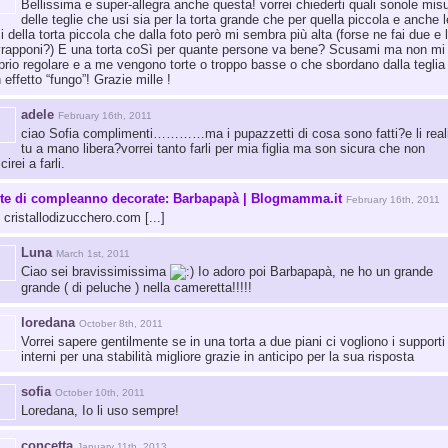
Bellissima e super-allegra anche questa! vorrei chiederti quali sonole mis
delle teglie che usi sia per la torta grande che per quella piccola e anche l
i della torta piccola che dalla foto però mi sembra più alta (forse ne fai due e 
rapponi?) E una torta coSì per quante persone va bene? Scusami ma non mi
prio regolare e a me vengono torte o troppo basse o che sbordano dalla teglia
 effetto “fungo”! Grazie mille !
adele
February 16th, 2011
ciao Sofia complimenti…………ma i pupazzetti di cosa sono fatti?e li real
tu a mano libera?vorrei tanto farli per mia figlia ma son sicura che non
cirei a farli.
rte di compleanno decorate: Barbapapà | Blogmamma.it
February 16th, 2011
.] cristallodizucchero.com [...]
Luna
March 1st, 2011
Ciao sei bravissimissima
Io adoro poi Barbapapà, ne ho un grande
grande ( di peluche ) nella cameretta!!!!!
loredana
October 8th, 2011
Vorrei sapere gentilmente se in una torta a due piani ci vogliono i supporti
interni per una stabilità migliore grazie in anticipo per la sua risposta
sofia
October 10th, 2011
Loredana, Io li uso sempre!
concetta
January 11th, 2013