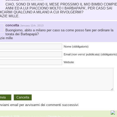
CIAO, SONO DI MILANO IL MESE PROSSIMO IL MIO BIMBO COMPIE
ANNI ED A LUI PIACCIONO MOLTO I BARBAPAPA’, PER CASO SAI
DICARMI QUALCUNO A MILANO A CUI RIVOLGERMI?
AZIE MILLE.
concetta
January 11th, 2013
Buongiorno, abito a milano per caso sa come posso fare per ordinare la
torata dei Barbapapà?
zie mille
Nome (obbligatorio)
Email (non verra' pubblicata) (obbligatorio)
Website
nviami email per avvisarmi dei commenti successivi
opyright © 2026
cristallo di zucchero
| Design by
Gisele Jaquenod