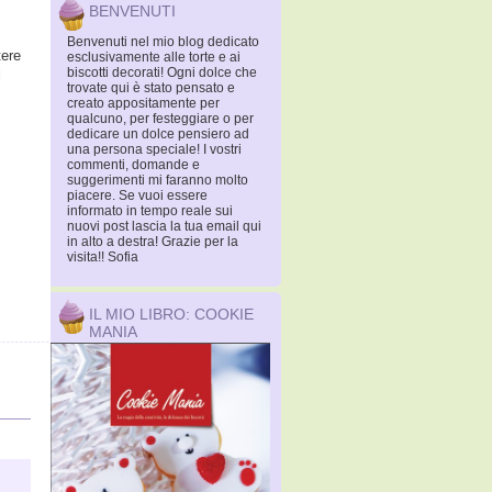
BENVENUTI
Benvenuti nel mio blog dedicato
tere
esclusivamente alle torte e ai
biscotti decorati! Ogni dolce che
l
trovate qui è stato pensato e
creato appositamente per
qualcuno, per festeggiare o per
dedicare un dolce pensiero ad
una persona speciale! I vostri
commenti, domande e
suggerimenti mi faranno molto
piacere. Se vuoi essere
informato in tempo reale sui
nuovi post lascia la tua email qui
in alto a destra! Grazie per la
visita!! Sofia
IL MIO LIBRO: COOKIE
MANIA