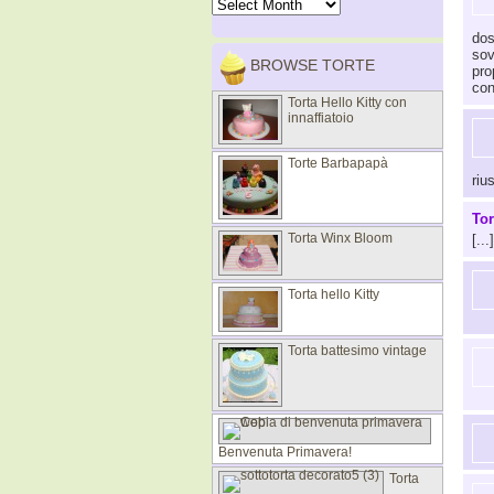
dos
sov
BROWSE TORTE
pro
con
Torta Hello Kitty con
innaffiatoio
Torte Barbapapà
rius
To
Torta Winx Bloom
[..
Torta hello Kitty
Torta battesimo vintage
Benvenuta Primavera!
Torta