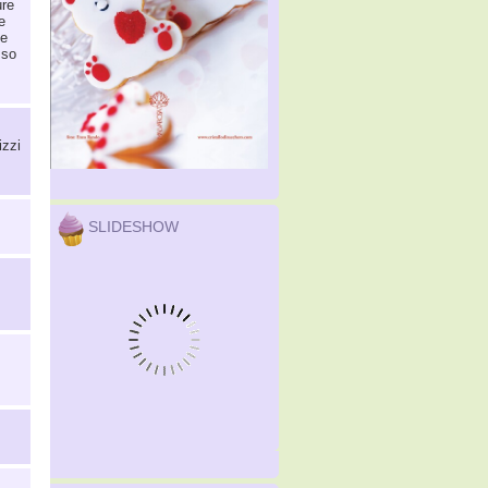
ure
e
le
 so
izzi
SLIDESHOW