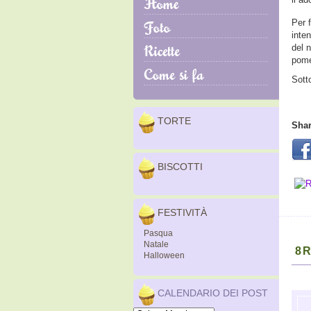
Per 
inten
del 
pome
Sott
TORTE
Shar
BISCOTTI
FESTIVITÀ
Pasqua
Natale
8 
Halloween
CALENDARIO DEI POST