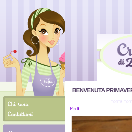
BENVENUTA PRIMAVE
INVIATO IL 22/3/2011 IN
TORTE
,
TORT
Pin It