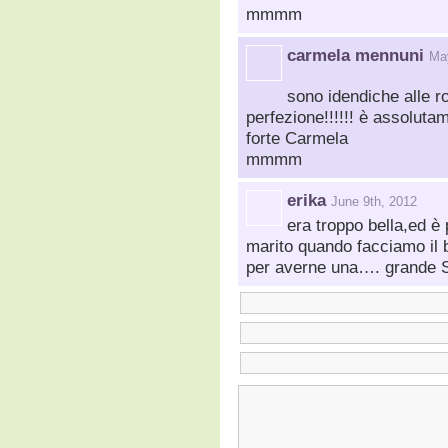
mmmm
carmela mennuni
Ma
sono idendiche alle r
perfezione!!!!!! è assoluta
forte Carmela
mmmm
erika
June 9th, 2012
era troppo bella,ed è 
marito quando facciamo il 
per averne una…. grande S