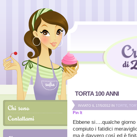
TORTA 100 ANNI
INVIATO IL 17/5/2012 IN
TORTE
,
TORT
Pin It
Ebbene si….qualche giorno f
compiuto i fatidici meravigli
ma è davvero così ed è finit