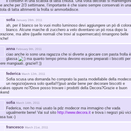
li conservi in una scatola di latta chiusa. Una volta decorati si mantengon
e anche per 2/3 settimane, l’importante è che siano sempre conservati in una
tola di latta altrimenti la frolla si ammorbidisce.
sofia
January 28th, 2011
ah, per il bianco se lo vuoi molto luminoso devi aggiungere un pò di color
bianco. Alcune marche di zucchero a velo diventano un pò rosa dopo la
orazione, ma altre (quelle normali che trovi al supermercato) rimangono belle
nche!
anna
February 9th, 2011
ciao anche io sono una ragazza che si diverte a giocare con pasta frolla è
glassa
ma quanto tempo prima devono essere preparati i biscotti per
ere mangiaati..grazie!!:))
federica
March 12th, 2011
Sofia scusa una domanda ho comprato la pasta modellabile della modecor
un negozio(aveva solo quella!!!)può andar bene per decorare biscotti e
cakes oppure no?Dove posso trovare i prodotti della Decora?Grazie e buon
ekend
sofia
March 14th, 2011
Federica, non ho mai usato la pdz modecor ma immagino che vada
ugualmente bene! Vai sul sito
http://www.decora.it
e trova i negozi più vici
asa tua:-)
francesco
March 21st, 2011