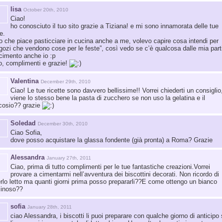
lisa
October 20th, 2010
Ciao!
ho conosciuto il tuo sito grazie a Tiziana! e mi sono innamorata delle tue
e.
o che piace pasticciare in cucina anche a me, volevo capire cosa intendi per
gozi che vendono cose per le feste”, così vedo se c’è qualcosa dalle mia part
cimento anche io :p
o, complimenti e grazie!
Valentina
December 29th, 2010
Ciao! Le tue ricette sono davvero bellissime!! Vorrei chiederti un consiglio
viene lo stesso bene la pasta di zucchero se non uso la gelatina e il
cosio?? grazie
Soledad
December 30th, 2010
Ciao Sofia,
dove posso acquistare la glassa fondente (già pronta) a Roma? Grazie
Alessandra
January 27th, 2011
Ciao, prima di tutto complimenti per le tue fantastiche creazioni.Vorrei
provare a cimentarmi nell’avventura dei biscottini decorati. Non ricordo di
rlo letto ma quanti giorni prima posso prepararli??E come ottengo un bianco
inoso??
sofia
January 28th, 2011
ciao Alessandra, i biscotti li puoi preparare con qualche giorno di anticipo