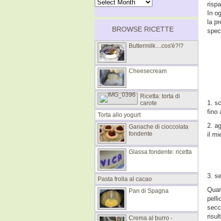
risp
In o
la p
BROWSE RICETTE
speci
Buttermilk....cos'è?!?
Cheesecream
Ricetta: torta di
1. sc
carote
fino
Torta allo yogurt
2. a
Ganache di cioccolata
fondente
il mi
Glassa fondente: ricetta
3. s
Pasta frolla al cacao
Quan
Pan di Spagna
pell
secc
risu
Crema al burro -