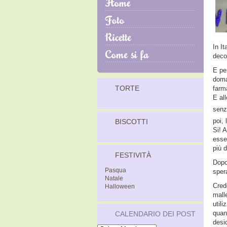
In I
deco
E per
doma
TORTE
farm
E al
senz
poi,
BISCOTTI
Si! 
esse
più d
FESTIVITÀ
Dopo
Pasqua
sper
Natale
Credo
Halloween
malle
utili
quand
CALENDARIO DEI POST
desid