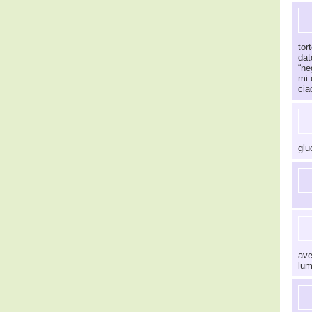
tort
dat
“ne
mi 
cia
glu
ave
lum