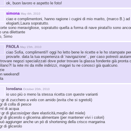
ok, buon lavoro e aspetto le foto!
simona
May 4th, 2010
ciao e complimentoni, hanno ragione i cugini di mio marito, (marco B.) ad
elogiarti,Laura sopratutto.
torte sono meravigliose, sopratutto quella a forma di nave pirata!Io sono anco
o una dilettante
o, Simo
PAOLA
May 15th, 2010
ciao Sofia, complimenti!! oggi ho letto bene le ricette e le ho stampate pe
provarle. data la tua esperienza di ‘navigazione’ , per caso potresti aiutar
 trovare negozi specializzati dove poter trovare la glassa fondente già pronta 
ilano?! la rete mi da mille indirizzi, magari tu ne conosci già qualcuno.
zie
on weekend!
la
loredana
October 20th, 2010
io uso più o meno la stessa ricetta con queste varianti
 gr di zucchero a velo con amido (evita che si sgretoli)
gr di colla di pesce
ml di acqua
 gr di glucosio(per dare elasticità,meglio del miele)
gr di glicerolo o glicerina alimentare (per mantener vivi i colori)
può aggiunger anche un pò di shortening della crisco margarina
gr di glicerolo