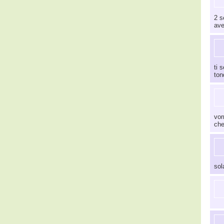
2 s
ave
ti 
ton
vor
che
sol