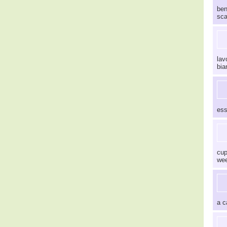
ben
sca
lav
bia
ess
cup
we
a c