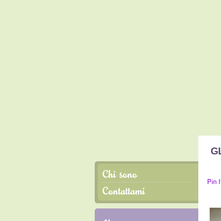
G
IN
Pin I