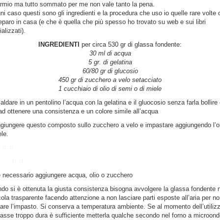
armio ma tutto sommato per me non vale tanto la pena.
gni caso questi sono gli ingredienti e la procedura che uso io quelle rare volte
reparo in casa (e che è quella che più spesso ho trovato su web e sui libri
alizzati).
INGREDIENTI
per circa 530 gr di glassa fondente:
30 ml di acqua
5 gr. di gelatina
60/80 gr di glucosio
450 gr di zucchero a velo setacciato
1 cucchiaio di olio di semi o di miele
aldare in un pentolino l’acqua con la gelatina e il gluocosio senza farla bollire
 ad ottenere una consistenza e un colore simile all’acqua
ggiungere questo composto sullo zucchero a velo e impastare aggiungendo l’ol
ele.
e necessario aggiungere acqua, olio o zucchero
do si è ottenuta la giusta consistenza bisogna avvolgere la glassa fondente n
icola trasparente facendo attenzione a non lasciare parti esposte all’aria per n
are l’impasto. Si conserva a temperatura ambiente. Se al momento dell’utiliz
ltasse troppo dura è sufficiente metterla qualche secondo nel forno a microond