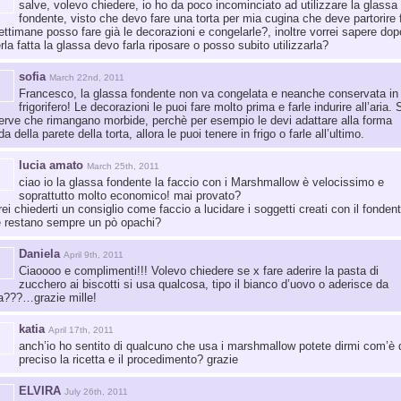
salve, volevo chiedere, io ho da poco incominciato ad utilizzare la glassa
fondente, visto che devo fare una torta per mia cugina che deve partorire 
ettimane posso fare già le decorazioni e congelarle?, inoltre vorrei sapere dop
rla fatta la glassa devo farla riposare o posso subito utilizzarla?
sofia
March 22nd, 2011
Francesco, la glassa fondente non va congelata e neanche conservata in
frigorifero! Le decorazioni le puoi fare molto prima e farle indurire all’aria. 
serve che rimangano morbide, perchè per esempio le devi adattare alla forma
da della parete della torta, allora le puoi tenere in frigo o farle all’ultimo.
lucia amato
March 25th, 2011
ciao io la glassa fondente la faccio con i Marshmallow è velocissimo e
soprattutto molto economico! mai provato?
rei chiederti un consiglio come faccio a lucidare i soggetti creati con il fonden
 restano sempre un pò opachi?
Daniela
April 9th, 2011
Ciaoooo e complimenti!!! Volevo chiedere se x fare aderire la pasta di
zucchero ai biscotti si usa qualcosa, tipo il bianco d’uovo o aderisce da
a???…grazie mille!
katia
April 17th, 2011
anch’io ho sentito di qualcuno che usa i marshmallow potete dirmi com’è 
preciso la ricetta e il procedimento? grazie
ELVIRA
July 26th, 2011