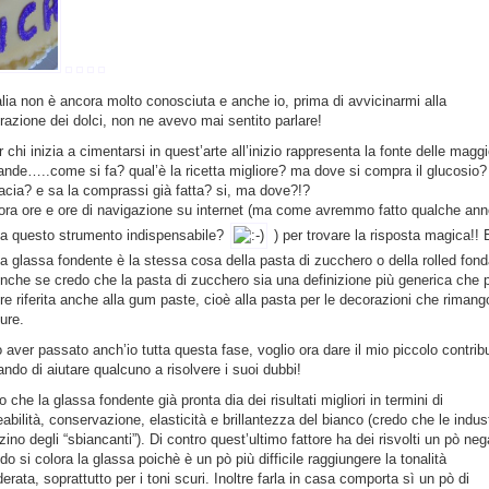
talia non è ancora molto conosciuta e anche io, prima di avvicinarmi alla
razione dei dolci, non ne avevo mai sentito parlare!
 chi inizia a cimentarsi in quest’arte all’inizio rappresenta la fonte delle maggi
nde…..come si fa? qual’è la ricetta migliore? ma dove si compra il glucosio?
acia? e sa la comprassi già fatta? si, ma dove?!?
lora ore e ore di navigazione su internet (ma come avremmo fatto qualche ann
a questo strumento indispensabile?
) per trovare la risposta magica!! 
 la glassa fondente è la stessa cosa della pasta di zucchero o della rolled fon
Anche se credo che la pasta di zucchero sia una definizione più generica che 
re riferita anche alla gum paste, cioè alla pasta per le decorazioni che riman
ure.
 aver passato anch’io tutta questa fase, voglio ora dare il mio piccolo contrib
ando di aiutare qualcuno a risolvere i suoi dubbi!
 che la glassa fondente già pronta dia dei risultati migliori in termini di
abilità, conservazione, elasticità e brillantezza del bianco (credo che le indus
zzino degli “sbiancanti”). Di contro quest’ultimo fattore ha dei risvolti un pò neg
o si colora la glassa poichè è un pò più difficile raggiungere la tonalità
erata, soprattutto per i toni scuri. Inoltre farla in casa comporta sì un pò di