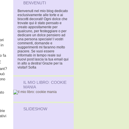
BENVENUTI
Benvenuti nel mio blog dedicato
esclusivamente alle torte e ai
biscotti decorati! Ogni dolce che
trovate qui è stato pensato e
creato appositamente per
qualcuno, per festeggiare o per
dedicare un dolce pensiero ad
una persona speciale! I vostri
ori
commenti, domande e
 in
suggerimenti mi faranno molto
piacere. Se vuoi essere
o fa
informato in tempo reale sui
nuovi post lascia la tua email qui
E
in alto a destra! Grazie per la
visita!! Sofia
dant?
può
gono
IL MIO LIBRO: COOKIE
MANIA
uto
SLIDESHOW
trie
ativi