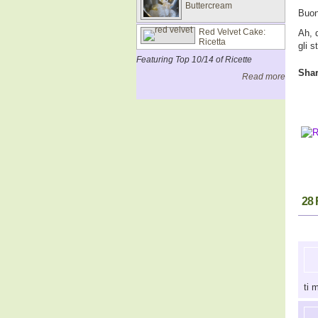
Buttercream
Buon
Red Velvet Cake:
Ah, 
Ricetta
gli 
Featuring Top 10/14 of Ricette
Shar
Read more
28
ti 