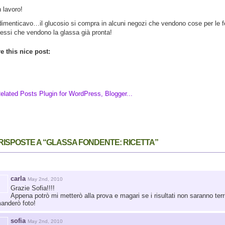
 lavoro!
dimenticavo…il glucosio si compra in alcuni negozi che vendono cose per le f
stessi che vendono la glassa già pronta!
e this nice post:
 RISPOSTE A “GLASSA FONDENTE: RICETTA”
carla
May 2nd, 2010
Grazie Sofia!!!!
Appena potrò mi metterò alla prova e magari se i risultati non saranno terri
manderò foto!
sofia
May 2nd, 2010