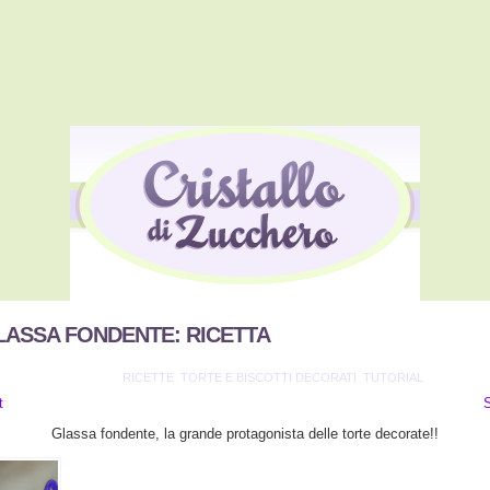
LASSA FONDENTE: RICETTA
VIATO IL 30/4/2010 IN
RICETTE
,
TORTE E BISCOTTI DECORATI
,
TUTORIAL
t
Glassa fondente, la grande protagonista delle torte decorate!!