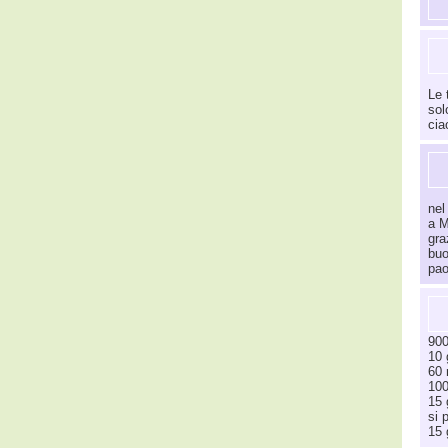
Le 
sol
cia
nel
a M
gra
bu
pao
900
10 
60 
100
15 
si 
15 