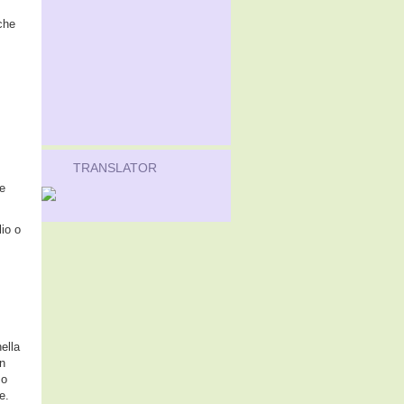
 che
TRANSLATOR
 e
io o
ella
on
zo
e.