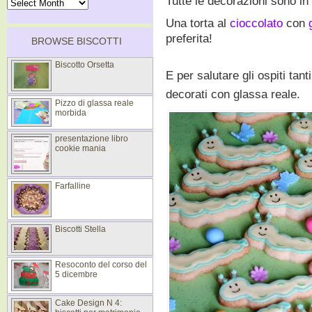
Tutte le decorazioni sono in
Una torta al
cioccolato
con
preferita!
BROWSE BISCOTTI
Biscotto Orsetta
E per salutare gli ospiti tant
decorati con glassa reale.
Pizzo di glassa reale
morbida
presentazione libro
cookie mania
Farfalline
Biscotti Stella
Resoconto del corso del
5 dicembre
Cake Design N 4: