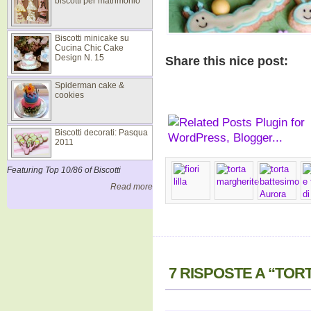
biscotti per matrimonio
Biscotti minicake su
Cucina Chic Cake
Design N. 15
Share this nice post:
Spiderman cake &
cookies
Biscotti decorati: Pasqua
2011
Featuring Top 10/86 of Biscotti
Read more
7 RISPOSTE A “TOR