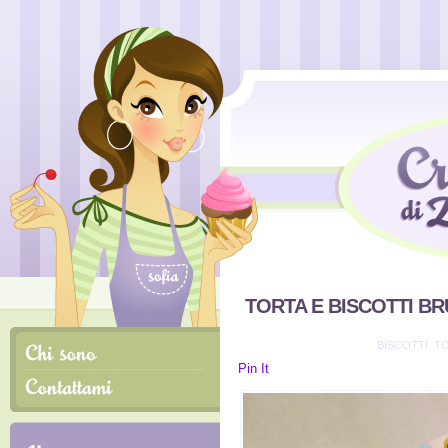
TORTA E BISCOTTI BR
INVIATO IL 23/2/2011 IN
BISCOTTI
,
T
Pin It