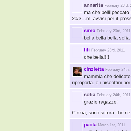
annarita
February 23rd, 
ma che belli!peccato 
20/3…mi avvisi per il pro
simo
February 23rd, 2011
bella bella bella sofi
lili
February 23rd, 2011
che bella!!!!
cinzietta
February 24th,
mammia che delicatez
riproporla. e i biscottini p
sofia
February 24th, 2011
grazie ragazze!
Cinzia, sono sicura che ne
paola
March 1st, 2011